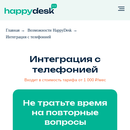
Главная
→
Возможности HappyDesk
→
Интеграция с телефонией
Интеграция с
телефонией
Входит в стоимость тарифа от 1 000 ₽/мес
Не тратьте время
Возможности
Тарифы
на повторные
вопросы