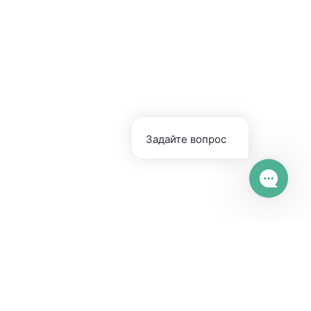
Возможности
HappyDesk