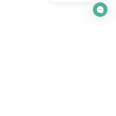
Возможности
HappyDesk