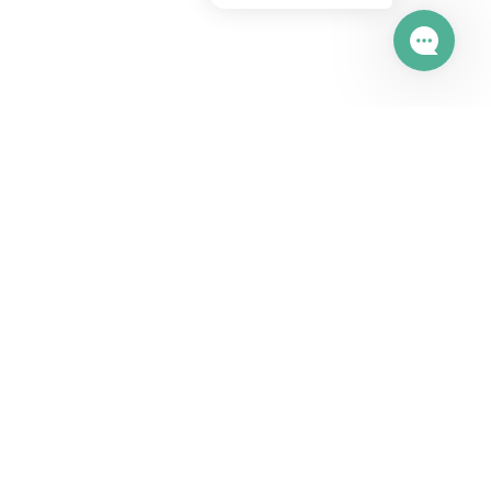
Возможности
HappyDesk